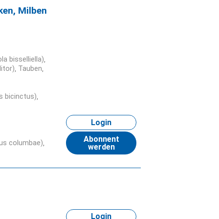
ken, Milben
a bisselliella)
itor)
Tauben
s bicinctus)
Login
Abonnent
lus columbae)
werden
Login