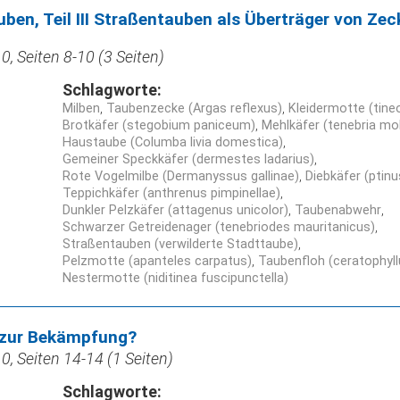
uben, Teil III Straßentauben als Überträger von Zec
, Seiten 8-10 (3 Seiten)
Schlagworte:
Milben
Taubenzecke (Argas reflexus)
Kleidermotte (tineol
Brotkäfer (stegobium paniceum)
Mehlkäfer (tenebria mol
Haustaube (Columba livia domestica)
Gemeiner Speckkäfer (dermestes ladarius)
Rote Vogelmilbe (Dermanyssus gallinae)
Diebkäfer (ptinu
Teppichkäfer (anthrenus pimpinellae)
Dunkler Pelzkäfer (attagenus unicolor)
Taubenabwehr
Schwarzer Getreidenager (tenebriodes mauritanicus)
Straßentauben (verwilderte Stadttaube)
Pelzmotte (apanteles carpatus)
Taubenfloh (ceratophyl
Nestermotte (niditinea fuscipunctella)
n zur Bekämpfung?
, Seiten 14-14 (1 Seiten)
Schlagworte: