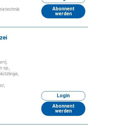
Abonnent
rietechnik
werden
zei
um)
m sp.
Nützlinge
or
Login
Abonnent
werden