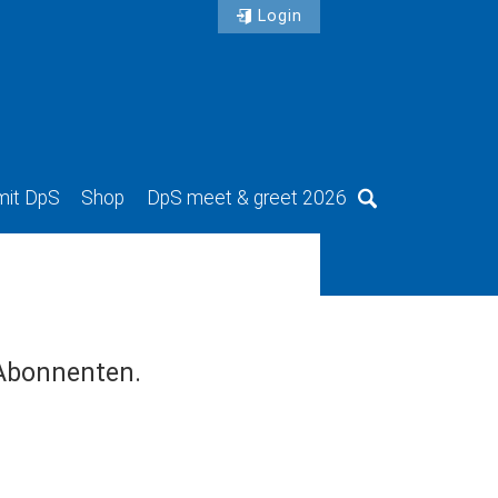
Login
mit DpS
Shop
DpS meet & greet 2026
Suche
 Abonnenten.