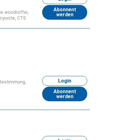
Abonnent
s woodroffei
werden
ryonite
CTS
Login
Bestimmung
Abonnent
werden