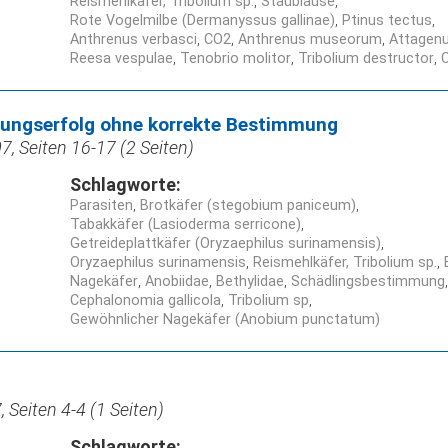
Reismehlkäfer, Tribolium sp.
Staubläuse
Rote Vogelmilbe (Dermanyssus gallinae)
Ptinus tectus
Anthrenus verbasci
CO2
Anthrenus museorum
Attagenu
Reesa vespulae
Tenobrio molitor
Tribolium destructor
C
ungserfolg ohne korrekte Bestimmung
, Seiten 16-17 (2 Seiten)
Schlagworte:
Parasiten
Brotkäfer (stegobium paniceum)
Tabakkäfer (Lasioderma serricone)
Getreideplattkäfer (Oryzaephilus surinamensis)
Oryzaephilus surinamensis
Reismehlkäfer, Tribolium sp.
Nagekäfer
Anobiidae
Bethylidae
Schädlingsbestimmung
Cephalonomia gallicola
Tribolium sp
Gewöhnlicher Nagekäfer (Anobium punctatum)
 Seiten 4-4 (1 Seiten)
Schlagworte: