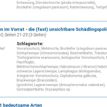
Entwesung
Dörrobstmotte (plodia interpunctella)
Brotkäfer (stegobium paniceum)
Kaltentwesung
Tiefgef
 im Vorrat - die (fast) unsichtbare Schädlingspoli
, Seiten 21-23 (3 Seiten)
Schlagworte:
laf
Vorratsschutz
Mehlmotte
Brotkäfer (stegobium panice
Schlupfwespe (Ichneumonoidea)
Reismehlkäfer, Triboliu
Trichogramma evanescens
biologischer Vorratsschutz
Hautflügler
Mehlmottenschlupfwespe, Habrobracon (=Bracon) hebet
schwarze Lagererzwespe, Lariophagus distinguendus
Integrierter Vorratsschutz
Cephalonomia gallicola
Brackwespe (Braconiden)
(grünliche) Lagererzwespe (Anisopteromalus calandrae)
Getreidplattkäfer, Oryzaephilus sp.
11 bedeutsame Arten