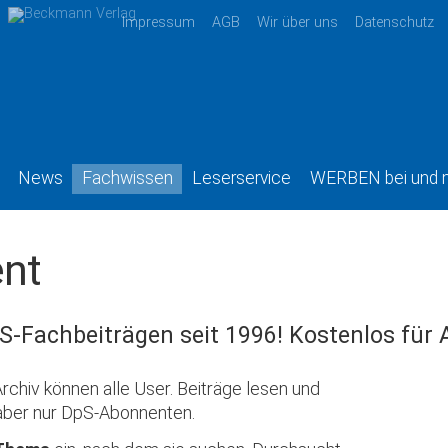
Impressum
AGB
Wir über uns
Datenschutz
News
Fachwissen
Leserservice
WERBEN bei und 
nt
S-Fachbeiträgen seit 1996! Kostenlos für
rchiv können alle User. Beiträge lesen und
aber nur DpS-Abonnenten.