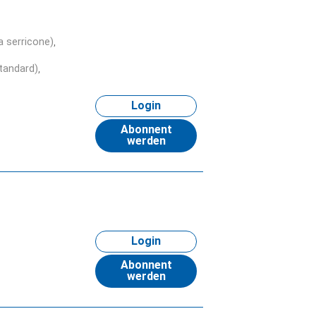
 serricone)
Standard)
Login
Abonnent
werden
Login
Abonnent
werden