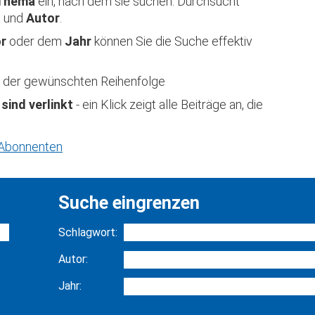
Thema
ein, nach dem sie suchen. Durchsucht
t
und
Autor
.
or
oder dem
Jahr
können Sie die Suche effektiv
 in der gewünschten Reihenfolge
 sind verlinkt
- ein Klick zeigt alle Beiträge an, die
r Abonnenten
Suche eingrenzen
Schlagwort:
Autor:
Jahr: