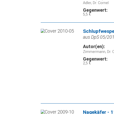
Adler, Dr. Cornel
Gegenwert:
5,5 €
Schlupfwespen
aus DpS 05/2010
Autor(en):
Zimmermann, Dr. O
Gegenwert:
2,5 €
Nagekäfer - 