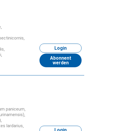
e
 pectinicornis
Login
is
i
Abonnent
werden
um paniceum
surinamensis)
)
es lardarius
Login