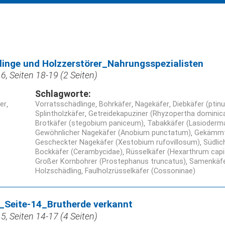
linge und Holzzerstörer_Nahrungsspezialisten
, Seiten 18-19 (2 Seiten)
Schlagworte:
ner
Vorratsschädlinge
Bohrkäfer
Nagekäfer
Diebkäfer (ptinu
Splintholzkäfer
Getreidekapuziner (Rhyzopertha dominic
Brotkäfer (stegobium paniceum)
Tabakkäfer (Lasioderma
Gewöhnlicher Nagekäfer (Anobium punctatum)
Gekämmt
Gescheckter Nagekäfer (Xestobium rufovillosum)
Südlic
Bockkäfer (Cerambycidae)
Rüsselkäfer (Hexarthrum capi
Großer Kornbohrer (Prostephanus truncatus)
Samenkäfe
Holzschädling
Faulholzrüsselkäfer (Cossoninae)
Seite-14_Brutherde verkannt
, Seiten 14-17 (4 Seiten)