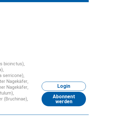
s bicinctus)
a)
 serricone)
er Nagekäfer
Login
her Nagekäfer
tulum)
Abonnent
r (Bruchinae)
werden