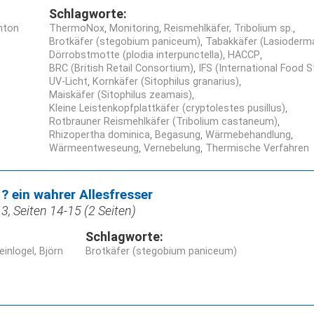
Schlagworte:
nton
ThermoNox
Monitoring
Reismehlkäfer, Tribolium sp.
Brotkäfer (stegobium paniceum)
Tabakkäfer (Lasioderma
Dörrobstmotte (plodia interpunctella)
HACCP
BRC (British Retail Consortium)
IFS (International Food 
UV-Licht
Kornkäfer (Sitophilus granarius)
Maiskäfer (Sitophilus zeamais)
Kleine Leistenkopfplattkäfer (cryptolestes pusillus)
Rotbrauner Reismehlkäfer (Tribolium castaneum)
Rhizopertha dominica
Begasung
Wärmebehandlung
Wärmeentweseung
Vernebelung
Thermische Verfahren
 ? ein wahrer Allesfresser
, Seiten 14-15 (2 Seiten)
Schlagworte:
einlogel, Björn
Brotkäfer (stegobium paniceum)