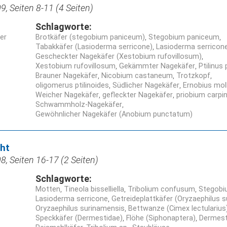
, Seiten 8-11 (4 Seiten)
Schlagworte:
ner
Brotkäfer (stegobium paniceum)
Stegobium paniceum
Tabakkäfer (Lasioderma serricone)
Lasioderma serricon
Gescheckter Nagekäfer (Xestobium rufovillosum)
Xestobium rufovillosum
Gekämmter Nagekäfer
Ptilinus
Brauner Nagekäfer
Nicobium castaneum
Trotzkopf
oligomerus ptilinoides
Südlicher Nagekäfer
Ernobius moll
Weicher Nagekäfer
gefleckter Nagekäfer
priobium carpin
Schwammholz-Nagekäfer
Gewöhnlicher Nagekäfer (Anobium punctatum)
cht
, Seiten 16-17 (2 Seiten)
Schlagworte:
Motten
Tineola bisselliella
Tribolium confusum
Stegobi
Lasioderma serricone
Getreideplattkäfer (Oryzaephilus 
Oryzaephilus surinamensis
Bettwanze (Cimex lectularius
Speckkäfer (Dermestidae)
Flöhe (Siphonaptera)
Dermest